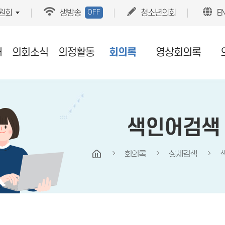
OFF
원회
생방송
청소년의회
E
개
의회소식
의정활동
회의록
영상회의록
색인어검색
회의록
상세검색