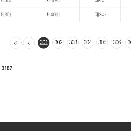
제3대
제40회
제4차
제3대
제40회
제3차
301
302
303
304
305
306
3
/
3187