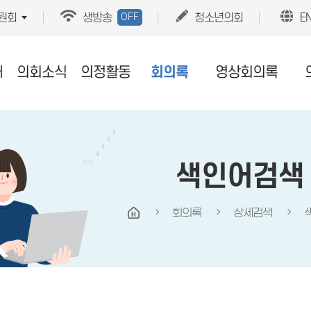
OFF
원회
생방송
청소년의회
E
개
의회소식
의정활동
회의록
영상회의록
색인어검색
회의록
상세검색