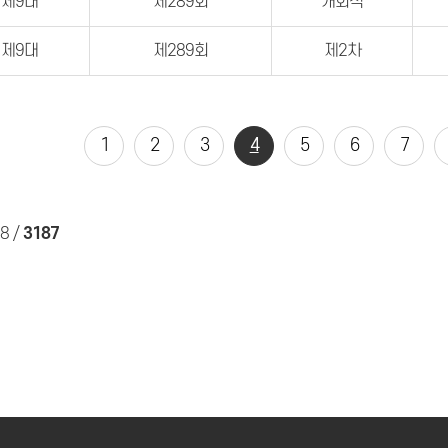
제9대
제289회
개회식
제9대
제289회
제2차
1
2
3
4
5
6
7
48
/
3187