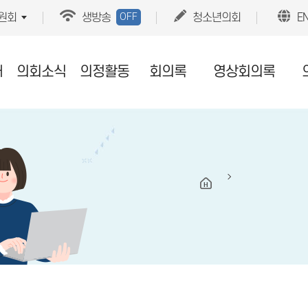
OFF
원회
생방송
청소년의회
E
개
의회소식
의정활동
회의록
영상회의록