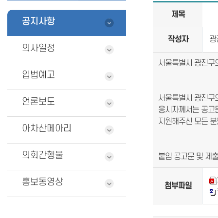
제목
공지사항
작성자
광
의사일정
서울특별시 광진구의
입법예고
서울특별시 광진구의
언론보도
응시자께서는 공고문
지원해주신 모든 분
아차산메아리
의회간행물
붙임 공고문 및 제출서
홍보동영상
첨부파일