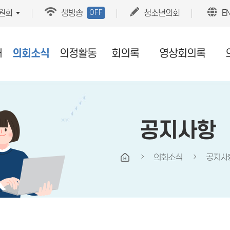
OFF
원회
생방송
청소년의회
E
개
의회소식
의정활동
회의록
영상회의록
공지사항
의회소식
공지사