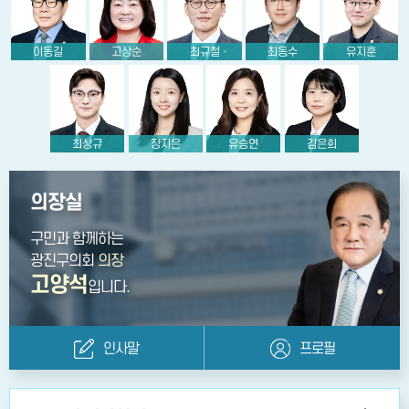
이동길
고상순
최규철
최동수
유지훈
최상규
장지은
유승연
김은희
의장실
구민과 함께하는
광진구의회
의장
고양석
입니다.
인사말
프로필