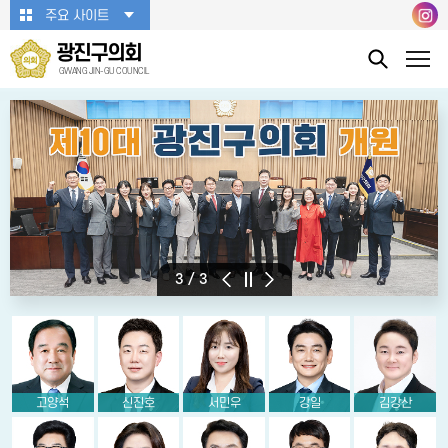
본문바로가기
주요 사이트
광진구의회
GWANG JIN-GU COUNCIL
1
/
3
고양석
신진호
서민우
강일
김강산